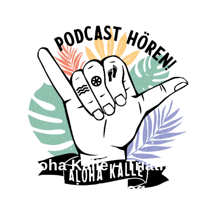
🎙️ Aloha Kalle – Triathlon
Training im Dialog