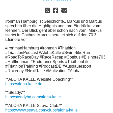
Ironman Hamburg ist Geschichte.. Markus und Marcus
sprechen über die Highlights und ihre Eindrücke vom
Rennen. Der Blick geht aber schon nach vorn: Markus
startet in Cottbus, Marcus bereitet sich auf den 70.3
Elsinore vor.
#IronmanHamburg #Ironman #Triathlon
#TriathlonPodcast #AlohaKalle #SwimBikeRun
#RoadToRaceDay #RaceRecap #Cottbus #Elsinore703
#HalfIronman #EnduranceSports #TriathlonLife
#TriathlonTraining #PodcastDE #Ausdauersport
#Raceday #NextRace #Motivation #Aloha
**ALOHA KALLE Website Coaching**
https://aloha-kalle.de
**Steady:**
http://steadyhq.com/aloha-kalle
**ALOHA KALLE Strava-Club:**
https://www.strava.com/clubs/aloha-kalle